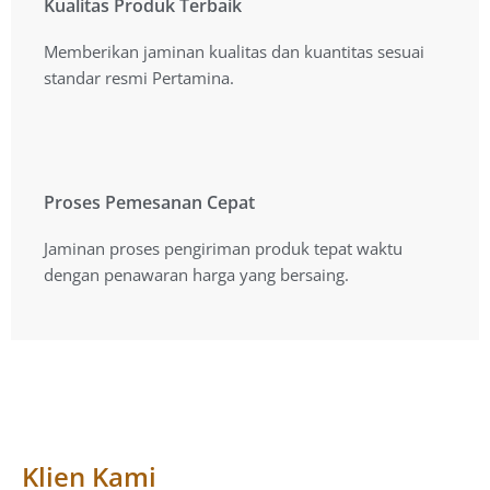
Kualitas Produk Terbaik
Kualitas Produk Terbaik
Memberikan jaminan kualitas dan kuantitas sesuai
Memberikan jaminan kualitas dan kuantitas sesuai
standart resmi Pertamina.
standar resmi Pertamina.
Proses Pemesanan Cepat
Proses Pemesanan Cepat
Jaminan proses pengiriman produk tepat waktu
Jaminan proses pengiriman produk tepat waktu
dengan penawaran harga yang bersaing.
dengan penawaran harga yang bersaing.
Klien Kami